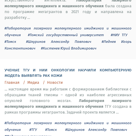
Лаборатория лазерного
искусственного интеллекта.
молекулярного имиджинга и машинного обучения
была создана
по программе мегагрантов в 2021 году и направлена на
разработку ...
#Лаборатория лазерного молекулярного имиджинга и машинного
обучения
#Томский государственный университет
#НИУ ТГУ
#Томск
#Шкуринов Александр Павлович
#Леднев Игорь
Константинович
#Кистенев Юрий Владимирович
ученые тгу и нии онкологии научили компьютерную
модель выявлять рак кожи
Главная
Медиа
Новости
... настоящее время мы работаем с формированием библиотеки с
образцами тканей глиомы – одной из наиболее агрессивных
Лаборатория лазерного
опухолей головного мозга».
молекулярного имиджинга и машинного обучения
ТГУ создана в
рамках программы vегагрантов. Задачей проекта является ...
#Лаборатория лазерного молекулярного имиджинга и машинного
обучения
#ТГУ
#Томск
#Шкуринов Александр Павлович