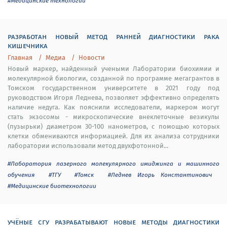
#Медицинские технологии
разработан новый метод ранней диагностики рака
кишечника
Главная
Медиа
Новости
Новый маркер, найденный учеными Лаборатории биохимии и
молекулярной биологии, созданной по программе мегагрантов в
Томском государственном университете в 2021 году под
руководством Игоря Леднева, позволяет эффективно определять
наличие недуга. Как пояснили исследователи, маркером могут
стать экзосомы - микроскопические внеклеточные везикулы
(пузырьки) диаметром 30-100 нанометров, с помощью которых
клетки обмениваются информацией. Для их анализа сотрудники
лаборатории использовали метод двухфотонной...
#Лаборатория лазерного молекулярного имиджинга и машинного
обучения
#ТГУ
#Томск
#Леднев Игорь Константинович
#Медицинские биотехнологии
учёные сгу разрабатывают новые методы диагностики