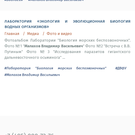
лаборатория «экология и эволюционная биология
водных организмов»
Главная
Медиа
Фото и видео
Фотоальбом Лаборатории "Биология морских беспозвоночных".
Малахов Владимир Васильевич
Фото №1 "
" Фото №2 "Встреча с В.В.
Путиным" Фото №3 "Исследования паразитов гигантского
дальневосточного осьминога" ...
#Лаборатория "Биология морских беспозвоночных"
#ДВФУ
#Малахов Владимир Васильевич