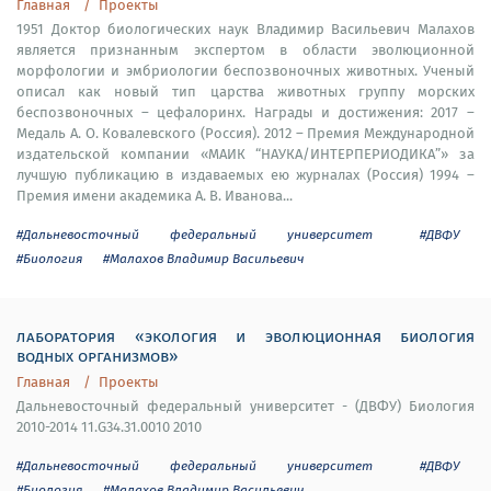
Главная
Проекты
1951 Доктор биологических наук Владимир Васильевич Малахов
является признанным экспертом в области эволюционной
морфологии и эмбриологии беспозвоночных животных. Ученый
описал как новый тип царства животных группу морских
беспозвоночных – цефалоринх. Награды и достижения: 2017 –
Медаль А. О. Ковалевского (Россия). 2012 – Премия Международной
издательской компании «МАИК “НАУКА/ИНТЕРПЕРИОДИКА”» за
лучшую публикацию в издаваемых ею журналах (Россия) 1994 –
Премия имени академика А. В. Иванова...
#Дальневосточный федеральный университет
#ДВФУ
#Биология
#Малахов Владимир Васильевич
лаборатория «экология и эволюционная биология
водных организмов»
Главная
Проекты
Дальневосточный федеральный университет - (ДВФУ) Биология
2010-2014 11.G34.31.0010 2010
#Дальневосточный федеральный университет
#ДВФУ
#Биология
#Малахов Владимир Васильевич