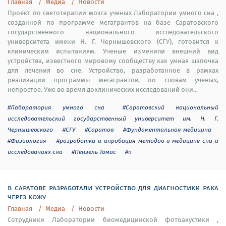
Главная
Медиа
Новости
Проект по светотерапии мозга ученых Лаборатории умного сна ,
созданной по программе мегагрантов на базе Саратовского
государственного национального исследовательского
университета имени Н. Г. Чернышевского (СГУ), готовится к
клиническим испытаниям. Ученые изменили внешний вид
устройства, известного мировому сообществу как умная шапочка
для лечения во сне. Устройство, разработанное в рамках
реализации программы мегагрантов, по словам ученых,
непростое. Уже во время доклинических исследований они...
#Лаборатория умного сна
#Саратовский национальный
исследовательский государственный университет им. Н. Г.
Чернышевского
#СГУ
#Саратов
#Фундаментальная медицина
#Физиология
#разработка и апробация методов в медицине сна и
исследованиях сна
#Пензель Томас
#п
в саратове разработали устройство для диагностики рака
через кожу
Главная
Медиа
Новости
Сотрудники Лаборатории биомедицинской фотоакустики ,