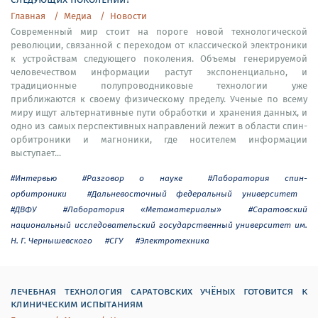
Главная
Медиа
Новости
Современный мир стоит на пороге новой технологической
революции, связанной с переходом от классической электроники
к устройствам следующего поколения. Объемы генерируемой
человечеством информации растут экспоненциально, и
традиционные полупроводниковые технологии уже
приближаются к своему физическому пределу. Ученые по всему
миру ищут альтернативные пути обработки и хранения данных, и
одно из самых перспективных направлений лежит в области спин-
орбитроники и магноники, где носителем информации
выступает...
#Интервью
#Разговор о науке
#Лаборатория спин-
орбитроники
#Дальневосточный федеральный университет
#ДВФУ
#Лаборатория «Метаматериалы»
#Саратовский
национальный исследовательский государственный университет им.
Н. Г. Чернышевского
#СГУ
#Электротехника
лечебная технология саратовских учёных готовится к
клиническим испытаниям