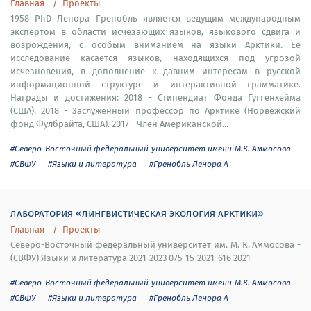
Главная
Проекты
1958 PhD Ленора Гренобль является ведущим международным
экспертом в области исчезающих языков, языкового сдвига и
возрождения, с особым вниманием на языки Арктики. Ее
исследование касается языков, находящихся под угрозой
исчезновения, в дополнение к давним интересам в русской
информационной структуре и интерактивной грамматике.
Награды и достижения: 2018 - Cтипендиат Фонда Гуггенхейма
(США). 2018 - Заслуженный профессор по Арктике (Норвежский
фонд Фулбрайта, США). 2017 - Член Американской...
#Северо-Восточный федеральный университет имени М.К. Аммосова
#СВФУ
#Языки и литература
#Гренобль Ленора А
лаборатория «лингвистическая экология арктики»
Главная
Проекты
Северо-Восточный федеральный университет им. М. К. Аммосова -
(СВФУ) Языки и литература 2021-2023 075-15-2021-616 2021
#Северо-Восточный федеральный университет имени М.К. Аммосова
#СВФУ
#Языки и литература
#Гренобль Ленора А