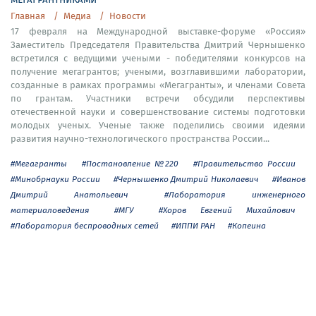
Главная
Медиа
Новости
17 февраля на Международной выставке-форуме «Россия»
Заместитель Председателя Правительства Дмитрий Чернышенко
встретился с ведущими учеными - победителями конкурсов на
получение мегагрантов; учеными, возглавившими лаборатории,
созданные в рамках программы «Мегагранты», и членами Совета
по грантам. Участники встречи обсудили перспективы
отечественной науки и совершенствование системы подготовки
молодых ученых. Ученые также поделились своими идеями
развития научно-технологического пространства России...
#Мегагранты
#Постановление №220
#Правительство России
#Минобрнауки России
#Чернышенко Дмитрий Николаевич
#Иванов
Дмитрий Анатольевич
#Лаборатория инженерного
материаловедения
#МГУ
#Хоров Евгений Михайлович
#Лаборатория беспроводных сетей
#ИППИ РАН
#Копеина