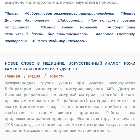
иммунологии, вирусологии, но если вдуматься в природу...
#Итоги
#Лаборатория инженерного материаловедения
#Иванов
Дмитрий Анатольевич
#Лаборатория «Компьютерный дизайн
материалов»
#Оганов Артем Ромаевич
#Лаборатория
«Химический дизайн бионаноматериалов»
#Кабанов Александр
Викторович
#Сигаев Владимир Николаевич
новое слово в медицине. искусственный аналог кожи
хамелеона и полимеры будущего
Главная
Медиа
Новости
Международная группа ученых при участии руководителя
Лаборатории инженерного материаловедения МГУ Дмитрия
Иванова разработала полимерный материал, способный стать
идеальным имплантатом Разработанный материал относится к
классу биомиметических, т.е. он максимально приближен по
свойствам к тканям живого организма. Работа стала
продолжением работы профессора Иванова, которую он начал в
2018 году, когда со своими коллегами синтезировал искусственный
аналог кожи хамелеона: полученный материал менял...