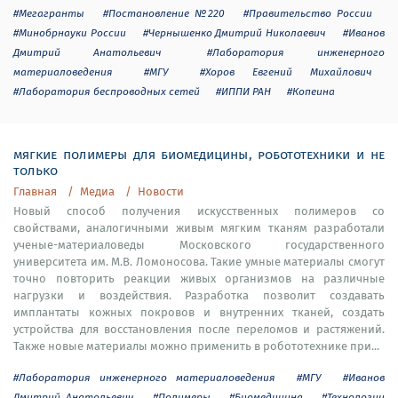
#Мегагранты
#Постановление №220
#Правительство России
#Минобрнауки России
#Чернышенко Дмитрий Николаевич
#Иванов
Дмитрий Анатольевич
#Лаборатория инженерного
материаловедения
#МГУ
#Хоров Евгений Михайлович
#Лаборатория беспроводных сетей
#ИППИ РАН
#Копеина
мягкие полимеры для биомедицины, робототехники и не
только
Главная
Медиа
Новости
Новый способ получения искусственных полимеров со
свойствами, аналогичными живым мягким тканям разработали
ученые-материаловеды Московского государственного
университета им. М.В. Ломоносова. Такие умные материалы смогут
точно повторить реакции живых организмов на различные
нагрузки и воздействия. Разработка позволит создавать
имплантаты кожных покровов и внутренних тканей, создать
устройства для восстановления после переломов и растяжений.
Также новые материалы можно применить в робототехнике при...
#Лаборатория инженерного материаловедения
#МГУ
#Иванов
Дмитрий Анатольевич
#Полимеры
#Биомедицина
#Технологии