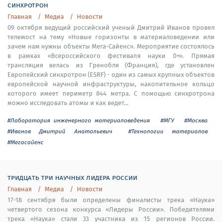
синхротрон
Главная
Медиа
Новости
09 октября ведущий российский ученый Дмитрий Иванов провел
телемост на тему «Новые горизонты в материаловедении или
зачем нам нужны объекты Мега-Сайенс». Мероприятие состоялось
в рамках «Всероссийского фестиваля науки 0+». Прямая
трансляция велась из Гренобля (Франция), где установлен
Европейский синхротрон (ESRF) - один из самых крупных объектов
европейской научной инфраструктуры, накопительное кольцо
которого имеет периметр 844 метра. С помощью синхротрона
можно исследовать атомы и как ведет...
#Лаборатория инженерного материаловедения
#МГУ
#Москва
#Иванов Дмитрий Анатольевич
#Технологии материалов
#Мегасайенс
тридцать три научных лидера россии
Главная
Медиа
Новости
17-18 сентября были определены финалисты трека «Наука»
четвертого сезона конкурса «Лидеры России». Победителями
трека «Наука» стали 33 участника из 15 регионов России.