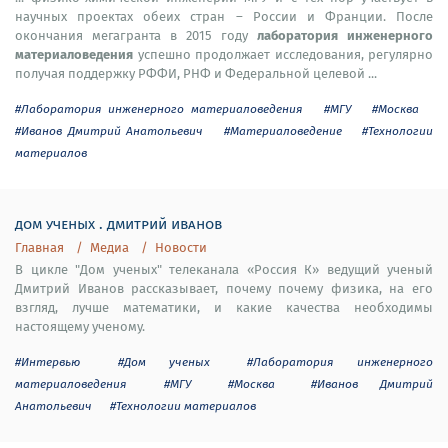
научных проектах обеих стран – России и Франции. После
лаборатория инженерного
окончания мегагранта в 2015 году
материаловедения
успешно продолжает исследования, регулярно
получая поддержку РФФИ, РНФ и Федеральной целевой ...
#Лаборатория инженерного материаловедения
#МГУ
#Москва
#Иванов Дмитрий Анатольевич
#Материаловедение
#Технологии
материалов
дом ученых . дмитрий иванов
Главная
Медиа
Новости
В цикле "Дом ученых" телеканала «Россия К» ведущий ученый
Дмитрий Иванов рассказывает, почему почему физика, на его
взгляд, лучше математики, и какие качества необходимы
настоящему ученому.
#Интервью
#Дом ученых
#Лаборатория инженерного
материаловедения
#МГУ
#Москва
#Иванов Дмитрий
Анатольевич
#Технологии материалов