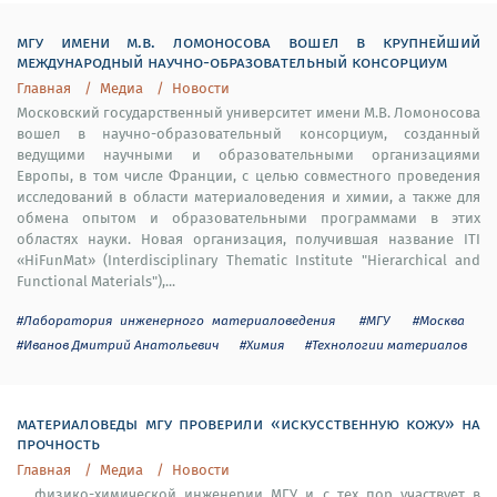
мгу имени м.в. ломоносова вошел в крупнейший
международный научно-образовательный консорциум
Главная
Медиа
Новости
Московский государственный университет имени М.В. Ломоносова
вошел в научно-образовательный консорциум, созданный
ведущими научными и образовательными организациями
Европы, в том числе Франции, с целью совместного проведения
исследований в области материаловедения и химии, а также для
обмена опытом и образовательными программами в этих
областях науки. Новая организация, получившая название ITI
«HiFunMat» (Interdisciplinary Thematic Institute "Hierarchical and
Functional Materials"),...
#Лаборатория инженерного материаловедения
#МГУ
#Москва
#Иванов Дмитрий Анатольевич
#Химия
#Технологии материалов
материаловеды мгу проверили «искусственную кожу» на
прочность
Главная
Медиа
Новости
... физико-химической инженерии МГУ и с тех пор участвует в