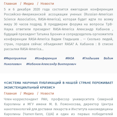
Главная
Медиа
Новости
5 и 6 декабря 2020 года состоится ежегодная конференция
Российско-Американской ассоциации ученых (Russian-American
Science Association, RASA-America), которая будет идти по всему
миру 30 часов подряд. В преддверии форума на вопросы ТрВ-
Наука ответили президент RASA-America Александр Кабанов ,
будущий президент Татьяна Бронич и сопредседатель оргкомитета
конференции RАSА-America Вадим Гладышев . — Сколько людей,
стран, городов сейчас объединяет RASA? А. Кабанов : В списке
рассылки RASA-America...
#Мероприятие
#Конференция
#RASA
#Гладышев Вадим
Николаевич
#Кабанов Александр Викторович
«система научных публикаций в нашей стране переживает
экзистенциальный кризис»
Главная
Медиа
Новости
Член-корреспондент РАН, профессор университета Северной
Каролины и МГУ имени М. В. Ломоносова, директор Центра
нанотехнологий для доставки лекарств и Института наномедицины
Каролины (Чапел-Хилл, США) и один из первых победителей