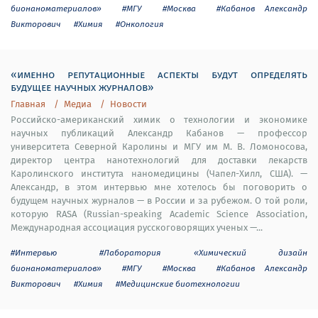
бионаноматериалов»
#МГУ
#Москва
#Кабанов Александр
Викторович
#Химия
#Онкология
«именно репутационные аспекты будут определять
будущее научных журналов»
Главная
Медиа
Новости
Российско-американский химик о технологии и экономике
научных публикаций Александр Кабанов — профессор
университета Северной Каролины и МГУ им М. В. Ломоносова,
директор центра нанотехнологий для доставки лекарств
Каролинского института наномедицины (Чапел-Хилл, США). —
Александр, в этом интервью мне хотелось бы поговорить о
будущем научных журналов — в России и за рубежом. О той роли,
которую RASA (Russian-speaking Academic Science Association,
Международная ассоциация русскоговорящих ученых —...
#Интервью
#Лаборатория «Химический дизайн
бионаноматериалов»
#МГУ
#Москва
#Кабанов Александр
Викторович
#Химия
#Медицинские биотехнологии