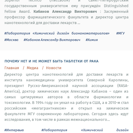
Superior Técnico (Лиссабон) и Санкт-Петербургским
государственным университетом ему присуждён Distinguished
Кабанов Александр Викторович
Fellow Award.
: Заслуженный
профессор фармацевтического факультета и директор центра
нанотехнологий для доставки лекарств ...
#Лаборатория «Химический дизайн бионаноматериалов»
#МГУ
#Москва
#Кабанов Александр Викторович
#Химия
почему нет и не может быть таблетки от рака
Главная
Медиа
Новости
Директор центра нанотехнологий для доставки лекарств и
института наномедицины университета Северной Каролины,
президент Русско-Американской научной ассоциации (RASA-
America), доктор химических наук Александр Кабанов – один из
самых цитируемых авторов в области фармакологии и
токсикологии. В 1994 году он уехал на работу в США, а в 2010-м стал
российским «мегагрантником» и открыл на химическом
факультете МГУ современную лабораторию. Сегодня здесь идут
исследования, в том числе в рамках межнационального...
#Интервью
#Лаборатория «Химический дизайн