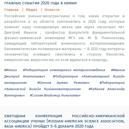
главные события 2020 года в химии
Главная
Медиа
Новости
Российские ученые-мегагрантники о том, какие открытия и
разработки в их области запомнились в 2020 году, которые
изменят нашу повседневную жизнь уже через несколько лет.
Дмитрий Иванов , профессор факультета фундаментальной
физико-химической инженерии МГУ им. М. В. Ломоносова,
заведующий лабораторией инженерного материаловедения:
биомиметические полимерные материалы. — В 2020 году интересы
человечества очевидно сместились в сторону биологии,
иммунологии, вирусологии, но если вдуматься в природу...
#Итоги
#Лаборатория инженерного материаловедения
#Иванов
Дмитрий Анатольевич
#Лаборатория «Компьютерный дизайн
материалов»
#Оганов Артем Ромаевич
#Лаборатория
«Химический дизайн бионаноматериалов»
#Кабанов Александр
Викторович
#Сигаев Владимир Николаевич
ежегодная конференция российско-американской
ассоциации ученых (russian-american science association,
rasa-america) пройдет 5-6 декабря 2020 года