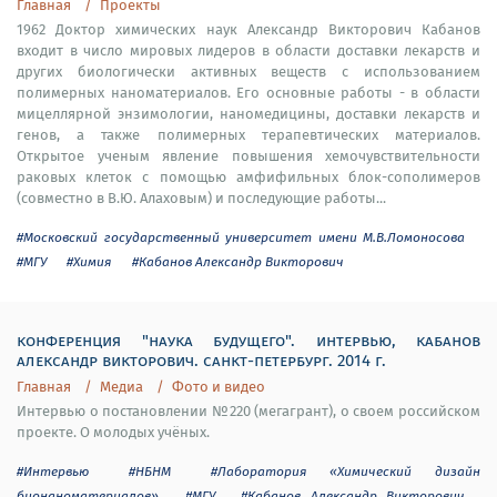
Главная
Проекты
1962 Доктор химических наук Александр Викторович Кабанов
входит в число мировых лидеров в области доставки лекарств и
других биологически активных веществ с использованием
полимерных наноматериалов. Его основные работы - в области
мицеллярной энзимологии, наномедицины, доставки лекарств и
генов, а также полимерных терапевтических материалов.
Открытое ученым явление повышения хемочувствительности
раковых клеток с помощью амфифильных блок-сополимеров
(совместно в В.Ю. Алаховым) и последующие работы...
#Московский государственный университет имени М.В.Ломоносова
#МГУ
#Химия
#Кабанов Александр Викторович
конференция "наука будущего". интервью, кабанов
александр викторович. санкт-петербург. 2014 г.
Главная
Медиа
Фото и видео
Интервью о постановлении №220 (мегагрант), о своем российском
проекте. О молодых учёных.
#Интервью
#НБНМ
#Лаборатория «Химический дизайн
бионаноматериалов»
#МГУ
#Кабанов Александр Викторович