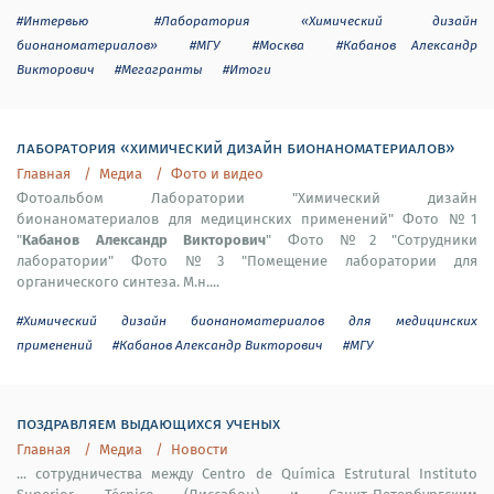
#Интервью
#Лаборатория «Химический дизайн
бионаноматериалов»
#МГУ
#Москва
#Кабанов Александр
Викторович
#Мегагранты
#Итоги
лаборатория «химический дизайн бионаноматериалов»
Главная
Медиа
Фото и видео
Фотоальбом Лаборатории "Химический дизайн
бионаноматериалов для медицинских применений" Фото №1
Кабанов Александр Викторович
"
" Фото №2 "Сотрудники
лаборатории" Фото №3 "Помещение лаборатории для
органического синтеза. М.н....
#Химический дизайн бионаноматериалов для медицинских
применений
#Кабанов Александр Викторович
#МГУ
поздравляем выдающихся ученых
Главная
Медиа
Новости
... сотрудничества между Centro de Química Estrutural Instituto