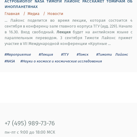
астробиолог nasa тимоти лайонс расскажет томичам об
инопланетянах
Главная
Медиа
Новости
... Лайонс поделится во время лекции, которая состоится 4
сентября в конференц-зале главного корпуса ТГУ (ауд. 229). Начало
Лекция
в 16.30. Вход свободный.
будет на английском языке с
параллельным переводом. 3 сентября Тимоти Лайонс примет
участие в VII Международной конференции «Крупные ...
#Мероприятие
#Лекция
#ТГУ
#Томск
#Тимоти Лайонс
#NASA
#Науки о космосе и космические исследования
+7 (495) 989-73-76
пн-пт
с 9:00 до 18:00 МСК