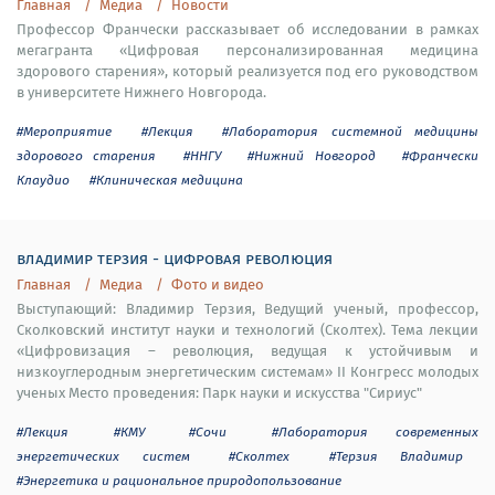
Главная
Медиа
Новости
Профессор Франчески рассказывает об исследовании в рамках
мегагранта «Цифровая персонализированная медицина
здорового старения», который реализуется под его руководством
в университете Нижнего Новгорода.
#Мероприятие
#Лекция
#Лаборатория системной медицины
здорового старения
#ННГУ
#Нижний Новгород
#Франчески
Клаудио
#Клиническая медицина
владимир терзия - цифровая революция
Главная
Медиа
Фото и видео
Выступающий: Владимир Терзия, Ведущий ученый, профессор,
Сколковский институт науки и технологий (Сколтех). Тема лекции
«Цифровизация – революция, ведущая к устойчивым и
низкоуглеродным энергетическим системам» II Конгресс молодых
ученых Место проведения: Парк науки и искусства "Сириус"
#Лекция
#КМУ
#Сочи
#Лаборатория современных
энергетических систем
#Сколтех
#Терзия Владимир
#Энергетика и рациональное природопользование