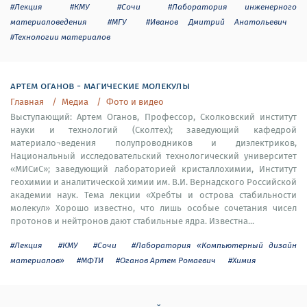
#Лекция
#КМУ
#Сочи
#Лаборатория инженерного
материаловедения
#МГУ
#Иванов Дмитрий Анатольевич
#Технологии материалов
артем оганов - магические молекулы
Главная
Медиа
Фото и видео
Выступающий: Артем Оганов, Профессор, Сколковский институт
науки и технологий (Сколтех); заведующий кафедрой
материало¬ведения полупроводников и диэлектриков,
Национальный исследовательский технологический университет
«МИСиС»; заведующий лабораторией кристаллохимии, Институт
геохимии и аналитической химии им. В.И. Вернадского Российской
академии наук. Тема лекции «Хребты и острова стабильности
молекул» Хорошо известно, что лишь особые сочетания чисел
протонов и нейтронов дают стабильные ядра. Известна...
#Лекция
#КМУ
#Сочи
#Лаборатория «Компьютерный дизайн
материалов»
#МФТИ
#Оганов Артем Ромаевич
#Химия