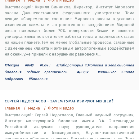
Главная
Медиа
Фото и видео
Выступающий: Кирилл Винников, Директор, Институт Мирового
океана Дальневосточного федерального университета. Тема
лекции «Современное состояние Мирового океана в условиях
изменения климата и антропогенного воздействия» Мировой
океан покрывает более 70% поверхности Земли и является
универсальным поглотителем избытка тепла и парниковых газов
на нашей планете. Тем не менее глобальные процессы, связанные
с изменением климата и активным антропогенным воздействием
на океан, уже привели к нарушению равновесия...
#Лекция
#КМУ
#Сочи
#Лаборатория «Экология и эволюционная
биология водных организмов»
#ДВФУ
#Винников Кирилл
Андреевич
#Биология
сергей недоспасов - зачем гуманизируют мышей?
Главная
Медиа
Фото и видео
Выступающий: Сергей Недоспасов, Главный научный сотрудник,
Институт молекулярной биологии имени В.А. Энгельгардта
Российской академии наук; руководитель направления
иммунобиологии и биомедицины, Научно-технологический
университет «Сириус»; академик, Российская академия наук. Тема