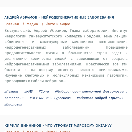
андрей абрамов - нейродегенеративные заболевания
Главная
Медиа
Фото и видео
Выступающий: Андрей Абрамов, Глава лаборатории, Институт
неврологии Университетского колледжа Лондона. Тема лекции
«Клеточные и молекулярные механизмы возникновения
нейродегенеративных заболеваний» Повышение
продолжительности жизни в большинстве стран ведет к
увеличению количества людей с зависящими от возраста
нейродегенеративными заболеваниями. Практически все эти
болезни к настоящему моменту являются неизлечимыми.
Изучение клеточных и молекулярных механизмов патологий,
приводящих к гибели нейронов...
#Лекция
#КМУ
#Сочи
#Лаборатория клеточной физиологии и
патологии
#ОГУ им. И.С. Тургенева
#Абрамов Андрей Юрьевич
#Биология
кирилл винников - что угрожает мировому океану?