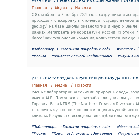
ученые мгу провели анализ содержаний потенц
Главная
Медиа
Новости
С 8 октября по 7 ноября 2025 года сотрудники и асп
проходили стажировку в ключевой государственной ла
geology) на базе Школы океанологии и наук о Земле 
рамках мегагранта Минобранауки России «Потоки п
бассейнах: технологии изучения, количественная оценк
#Лаборатория «Геохимии природных вод»
#Московски
#Москва
#Коноплев Алексей Владимирович
#Науки о З
ученые мгу создали крупнейшую базу данных по 
Главная
Медиа
Новости
Ученые лаборатории «Геохимии природных вод» , соз
имени М.В. Ломоносова, разработали уникальную п
Евразии. База NERM (The Northern Eurasian Riverbank M
тыс. речных участков и позволяет оценить устойчивос
климата. Результаты исследования опубликованы в журн
#Лаборатория «Геохимии природных вод»
#Московски
#Москва
#Коноплев Алексей Владимирович
#Науки о З