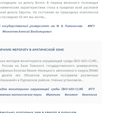
экспедицию на дельту Волги. В период весеннего половодья
химические характеристики стока в пределах всей русловой
ечная дельта Европы. На состояние ее природных комплексов
последние 50 лет мы могли...
й государственный университет им. М. В. Ломоносова
#МГУ
#Коноплев Алексей Владимирович
ечную мерзлоту в арктической зоне
ых методов мониторинга окружающей среды (BIO-GEO-CLIM) ,
России на базе Томского государственного университета,
торфяных болотах Ямало-Ненецкого автономного округа (ЯНАО
 десяти лет. Объектом изучения послужили различные
анымей» в Пуровском районе. Учёные установили...
одов мониторинга окружающей среды (BIO-GEO-CLIM)
#ТГУ
смежные экологические науки
#Арктика
#климат
#экология
емально холодных зим в европе в будущем