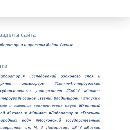
азделы сайта
аборатории и проекты
Медиа
Ученые
эги
Лаборатория исследований озонового слоя и
ерхней атмосферы
#Санкт-Петербургский
осударственный университет
#СпбГУ
#Санкт-
#Науки о
етербург
#Розанов Евгений Владимирович
емле и смежные экологические науки
#Озоновый
лой
#Экология
#Климат
#Лаборатория «Геохимии
риродных вод»
#Московский государственный
ниверситет им. М. В. Ломоносова
#МГУ
#Москва