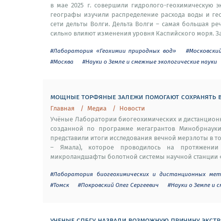
в мае 2025 г. совершили гидролого-геохимическую 
географы изучили распределение расхода воды и гео
сети дельты Волги. Дельта Волги – самая большая р
сильно влияют изменения уровня Каспийского моря. За 
#Лаборатория «Геохимии природных вод»
#Московски
#Москва
#Науки о Земле и смежные экологические науки
мощные торфяные залежи помогают сохранять в
Главная
Медиа
Новости
Учёные Лаборатории биогеохимических и дистанционн
созданной по программе мегагрантов Минобрнауки 
представили итоги исследования вечной мерзлоты в 
– Ямала), которое проводилось на протяжении
микроландшафты болотной системы научной станции «Х
#Лаборатория биогеохимических и дистанционных мет
#Томск
#Покровский Олег Сергеевич
#Науки о Земле и 
ученые спбгу назвали возможную причину экстр