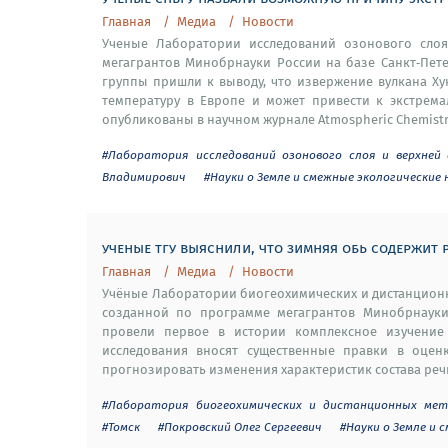
Главная
Медиа
Новости
Ученые Лаборатории исследований озонового сло
мегагрантов Минобрнауки России на базе Санкт‑Пете
группы пришли к выводу, что извержение вулкана Ху
температуру в Европе и может привести к экстрема
опубликованы в научном журнале Atmospheric Chemistry 
#Лаборатория исследований озонового слоя и верхней
Владимирович
#Науки о Земле и смежные экологические 
ученые тгу выяснили, что зимняя обь содержит
Главная
Медиа
Новости
Учёные Лаборатории биогеохимических и дистанционн
созданной по программе мегагрантов Минобрнауки 
провели первое в истории комплексное изучение 
исследования вносят существенные правки в оценк
прогнозировать изменения характеристик состава речн
#Лаборатория биогеохимических и дистанционных мет
#Томск
#Покровский Олег Сергеевич
#Науки о Земле и 