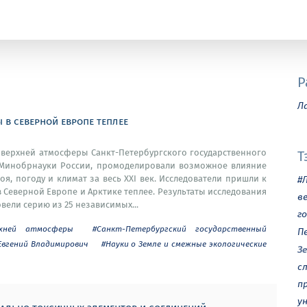
Р
Л
 в северной европе теплее
 верхней атмосферы Санкт-Петербургского государственного
Т
 Минобрнауки России, промоделировали возможное влияние
я, погоду и климат за весь ХХI век. Исследователи пришли к
#
в Северной Европе и Арктике теплее. Результаты исследования
в
ели серию из 25 независимых...
г
рхней атмосферы
#Санкт-Петербургский государственный
П
Евгений Владимирович
#Науки о Земле и смежные экологические
З
с
п
у