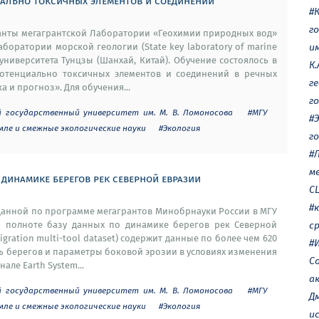
иально токсичных элементов и соединений
#
г
иранты мегагрантской Лаборатории «Геохимии природных вод»
боратории морской геологии (State key laboratory of marine
и
университета Тунцзы (Шанхай, Китай). Обучение состоялось в
К.
отенциально токсичных элементов и соединений в речных
г
а и прогноз». Для обучения...
г
й государственный университет им. М. В. Ломоносова
#МГУ
#
емле и смежные экологические науки
#Экология
г
#
м
динамике берегов рек северной евразии
CL
#
данной по программе мегагрантов Минобрнауки России в МГУ
о полноте базу данных по динамике берегов рек Северной
с
igration multi-tool dataset) содержит данные по более чем 620
#
ть берегов и параметры боковой эрозии в условиях изменения
С
але Earth System...
а
й государственный университет им. М. В. Ломоносова
#МГУ
Д
емле и смежные экологические науки
#Экология
и