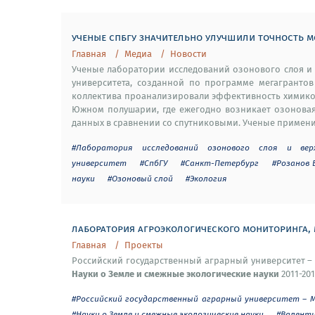
ученые спбгу значительно улучшили точность 
Главная
Медиа
Новости
Ученые лаборатории исследований озонового слоя и
университета, созданной по программе мегагрантов
коллектива проанализировали эффективность химико
Южном полушарии, где ежегодно возникает озоновая
данных в сравнении со спутниковыми. Ученые применил
#Лаборатория исследований озонового слоя и ве
университет
#СпбГУ
#Санкт-Петербург
#Розанов 
науки
#Озоновый слой
#Экология
лаборатория агроэкологического мониторинга,
Главная
Проекты
Российский государственный аграрный университет – М
Науки о Земле и смежные экологические науки
2011-201
#Российский государственный аграрный университет – МС
#Науки о Земле и смежные экологические науки
#Валенти