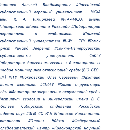
Коноплев Алексей Владимирович
#Российский
осударственный аграрный университет – МСХА
мени К. А. Тимирязева
#РГАУ-МСХА имени
А.Тимирязева
#Валентини Риккардо
#Лаборатория
еохронологии и геодинамики
#Томский
осударственный университет
#НИУ – ТГУ
#Томск
Эрнст Ричард Эверетт
#Санкт-Петербургский
осударственный университет. СпбГУ
Лаборатория биогеохимических и дистанционных
етодов мониторинга окружающей среды (BIO-GEO-
IM)
#ТГУ
#Покровский Олег Сергеевич
#Арктика
климат
#экология
#СПбГУ
#Химия окружающей
реды
#Мониторинг загрязнения окружающей среды
Институт геологии и минералогии имени В. С.
оболева Сибирского отделения Российской
кадемии наук
#ИГМ СО РАН
#Литасов Константин
митриевич
#Отани Эйджи
#Федеральный
сследовательский центр «Красноярский научный