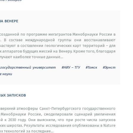
на венере
 созданной по программе мегагрантов Минобрнауки России в
е. В составе международной группы они восстанавливают
аствуют в составлении геологических карт территорий – для
 аппаратов будущих миссий на Венеру. Кроме того, благодаря
лучают наиболее точные данные...
 государственный университет
#НИУ – ТГУ
#Томск
#Эрнст
е науки
ных запусков
 верхней атмосферы Санкт-Петербургского государственного
 Минобрнауки России, смоделировали сценарий увеличения
й к 2030 году. Они выяснили, что при росте числа запусков
ких широтах. Результаты исследования опубликованы в Nature
ых технологий за последние...