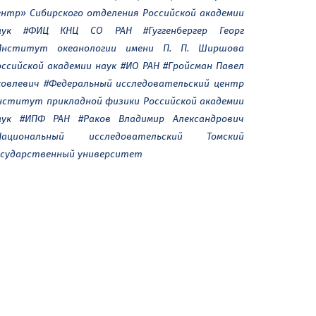
ентр» Сибирского отделения Российской академии
аук
#ФИЦ КНЦ СО РАН
#Гуггенбергер Георг
Институт океанологии имени П. П. Ширшова
оссийской академии наук
#ИО РАН
#Гройсман Павел
ковлевич
#Федеральный исследовательский центр
нститут прикладной физики Российской академии
аук
#ИПФ РАН
#Раков Владимир Александрович
Национальный исследовательский Томский
осударственный университет