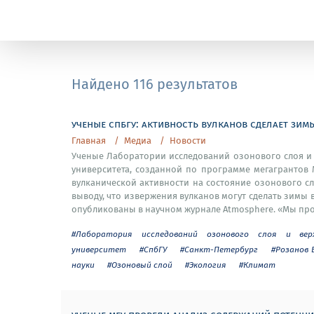
Найдено 116 результатов
ученые спбгу: активность вулканов сделает зимы
Главная
Медиа
Новости
Ученые Лаборатории исследований озонового слоя и
университета, созданной по программе мегагрантов
вулканической активности на состояние озонового сло
выводу, что извержения вулканов могут сделать зимы 
опубликованы в научном журнале Atmosphere. «Мы пров
#Лаборатория исследований озонового слоя и ве
университет
#СпбГУ
#Санкт-Петербург
#Розанов 
науки
#Озоновый слой
#Экология
#Климат