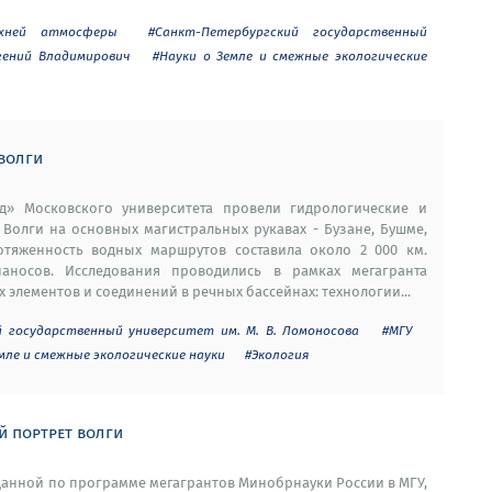
рхней атмосферы
#Санкт-Петербургский государственный
гений Владимирович
#Науки о Земле и смежные экологические
волги
» Московского университета провели гидрологические и
 Волги на основных магистральных рукавах - Бузане, Бушме,
отяженность водных маршрутов составила около 2 000 км.
носов. Исследования проводились в рамках мегагранта
элементов и соединений в речных бассейнах: технологии...
й государственный университет им. М. В. Ломоносова
#МГУ
емле и смежные экологические науки
#Экология
й портрет волги
данной по программе мегагрантов Минобрнауки России в МГУ,