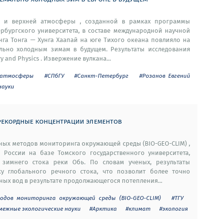
я и верхней атмосферы , созданной в рамках программы
рбургского университета, в составе международной научной
нга Тонга — Хунга Хаапай на юге Тихого океана повлияло на
льно холодным зимам в будущем. Результаты исследования
and Physics . Извержение вулкана...
 атмосферы
#СПбГУ
#Санкт-Петербург
#Розанов Евгений
науки
 рекордные концентрации элементов
ых методов мониторинга окружающей среды (BIO-GEO-CLIM) ,
России на базе Томского государственного университета,
зимнего стока реки Обь. По словам ученых, результаты
у глобального речного стока, что позволит более точно
ых вод в результате продолжающегося потепления...
одов мониторинга окружающей среды (BIO-GEO-CLIM)
#ТГУ
смежные экологические науки
#Арктика
#климат
#экология