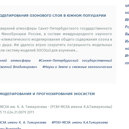
ц
н
моделирования озонового слоя в южном полушарии
#
Р
 верхней атмосферы Санкт-Петербургского государственного
 Минобрнауки России, в составе международного научного
Я
‑климатического моделирования общего содержания озона в
И
 дыра. Им удалось втрое сократить погрешность модельных
н
и систему моделей SOCOLv3 для изучения...
#
рхней атмосферы
#Санкт-Петербургский государственный
г
Евгений Владимирович
#Науки о Земле и смежные экологические
 моделирования и прогнозирования экосистем
СХА им. К. А. Тимирязева - (РГАУ-МСХА имени К.А.Тимирязева)
5 11.G34.31.0079 2011
ХА имени К. А. Тимирязева
#РГАУ-МСХА имени К.А.Тимирязева
ни Риккардо