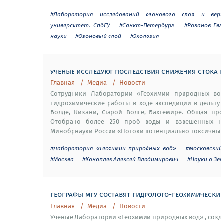
#Лаборатория исследований озонового слоя и ве
университет. СпбГУ
#Санкт-Петербург
#Розанов Ев
науки
#Озоновый слой
#Экология
ученые исследуют последствия снижения стока 
Главная
Медиа
Новости
Сотрудники Лаборатории «Геохимии природных вод
гидрохимические работы в ходе экспедиции в дельту
Болде, Кизани, Старой Волге, Бахтемире. Общая пр
Отобрано более 250 проб воды и взвешенных на
Минобрнауки России «Потоки потенциально токсичных 
#Лаборатория «Геохимии природных вод»
#Московски
#Москва
#Коноплев Алексей Владимирович
#Науки о З
географы мгу составят гидролого-геохимически
Главная
Медиа
Новости
Ученые Лаборатории «Геохимии природных вод» , соз