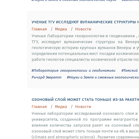
ученые тгу исследуют вулканические структуры 
Главная
Медиа
Новости
Ученые Лаборатории геохронологии и геодинамики ,
ТГУ, исследуют вулканические структуры на Венер
геологическую историю крупных вулканов Венеры и уч
определения потенциальных мест посадки космических
работе геологов специалисты космической отрасли по
#Лаборатория геохронологии и геодинамики
#Томский
Ричард Эверетт
#Науки о Земле и смежные экологически
озоновый слой может стать тоньше из-за ракет
Главная
Медиа
Новости
Ученые лаборатории исследований озонового слоя и
университета, созданной по программе мегагрантов
влияния количества запусков ракет на озоновый сло
озоновый слой может стать тоньше почти на 4% в высо
(climate and atmospheric science) . Развитие современн