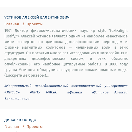
устинов алексей валентинович
Главная
Проекты
1961 Доктор физико-математических наук <p style="text-align:
justify;"> Алексей Устинов является одним из наиболее известных в
мире экспертов по длинным джозефсоновским переходам и
физике магнитных солитонов — нелинейных волн в этих
структурах. Он посвятил много лет исследованию многослойных и
дискретных джозефсоновских систем, в этих областях
опубликованы его наиболее цитируемые работы. В 2000 году
группа Устинова обнаружила внутренние локализованные моды
(дискретные бризеры)...
#Национальный исследовательский технологический университет
«МИСиС»
#НИТУ МИСиС
#Физика
#Устинов Алексей
Валентинович
ди карло альдо
Главная
Проекты