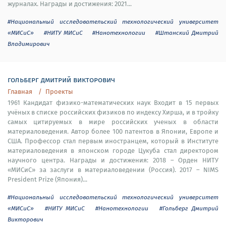
журналах. Награды и достижения: 2021...
#Национальный исследовательский технологический университет
«МИСиС»
#НИТУ МИСиС
#Нанотехнологии
#Штанский Дмитрий
Владимирович
гольберг дмитрий викторович
Главная
Проекты
1961 Кандидат физико-математических наук Входит в 15 первых
учёных в списке российских физиков по индексу Хирша, и в тройку
самых цитируемых в мире российских ученых в области
материаловедения. Автор более 100 патентов в Японии, Европе и
США. Профессор стал первым иностранцем, который в Институте
материаловедения в японском городе Цукуба стал директором
научного центра. Награды и достижения: 2018 – Орден НИТУ
«МИСиС» за заслуги в материаловедении (Россия). 2017 – NIMS
President Prize (Япония)...
#Национальный исследовательский технологический университет
«МИСиС»
#НИТУ МИСиС
#Нанотехнологии
#Гольберг Дмитрий
Викторович