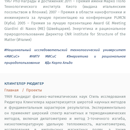
1967 PhD Награды и достижения: 2011 – Премия имени Марко Поло
Технологического института Киото (выдана итальянским
посольством в Японии). 2007 – Премия в области нанофотоники и
инжиниринга за лучшую презентацию на конференции PLMCN
(Куба). 2005 – Премия за лучшую презентацию Award GE Meeting
Giardini di Naxos (ME) (Швейцария). Энергетика и рациональное
природопользование Директор CNR institute for Structure of the
Matter (Италия)
#Национальный исследовательский технологический университет
«МИСиС»
#НИТУ МИСиС
#Энергетика и рациональное
природопользование
#Ди Карло Альдо
клингелер рюдигер
Главная
Проекты
1969 Кандидат физико-математических наук Стиль исследования
Рюдигера Клингелера характеризуется широтой научных методов
и фундаментальным характером результатов. Экспериментально
он применяет широкий спектр магнитных и термодинамических
методов, включая дилатометрию и метод 3-точечного изгиба,
низкотемпературную удельную теплоемкость, магнитометрию,
исследования в импульсных магнитных полях, а также