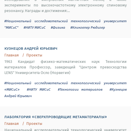
эксперименты по высокочастотному электронному спиновому
резонансу. Награды и достижения:...
#Национальный исследовательский технологический университет
"МИСиС"
#НИТУ МИСиС
#Физика
#Клингелер Рюдигер
кузнецов андрей юрьевич
Главная
Проекты
1963 Кандидат физико-математических наук Технологии
материалов Профессор, заведющий "Центром превосходства
LENS" Университета Осло (Норвегия)
#Национальный исследовательский технологический университет
«МИСиС»
#НИТУ МИСиС
#Технологии материалов
#Кузнецов
Андрей Юрьевич
лаборатория «сверхпроводящие метаматериалы»
Главная
Проекты
Национальный исследовательский технологический университет