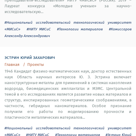
преподавателя-исследователя» НИТУ «МИСиС» (Россия). 2019 –
Лауреат конкурса «Молодые ученые» за научно-
исследовательскую...
#Национальный исследовательский технологический университет
«МИСиС»
#НИТУ МИСиС
#Технологии материалов
#Комиссаров
Александр Александрович
эстрин юрий захарович
Главная
Проекты
1946 Кандидат физико-математических наук, доктор естественных
наук Область научных интересов Ю. З. Эстрина включает
наноструктурные металлы для применений в системах накопления
водорода, биомедицинских имплантатах и МЭМС. Центральной
темой в его исследованиях является развитие новых материалов и
структур, инспирированных геометрическими соображениями, в
частности, гибридных наноматериалов. Особое признание
получили его работы по моделированию прочности и
пластичности металлических материалов...
#Национальный исследовательский технологический университет
«МИСиС»
#НИТУ МИСиС
#Технологии материалов
#Эстрин Юрий