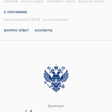
новости
фото и видео
разговор о науке
большая наука
о программе
постановление №220
документация
вопрос-ответ
контакты
Дирекция