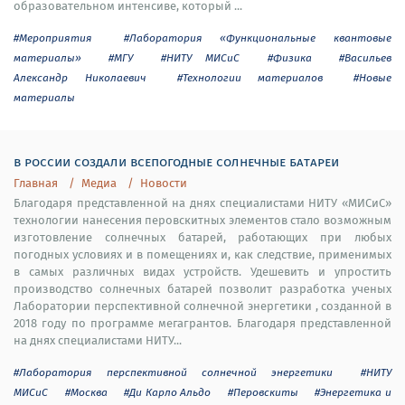
образовательном интенсиве, который ...
#Мероприятия
#Лаборатория «Функциональные квантовые
материалы»
#МГУ
#НИТУ МИСиС
#Физика
#Васильев
Александр Николаевич
#Технологии материалов
#Новые
материалы
в россии создали всепогодные солнечные батареи
Главная
Медиа
Новости
Благодаря представленной на днях специалистами НИТУ «МИСиС»
технологии нанесения перовскитных элементов стало возможным
изготовление солнечных батарей, работающих при любых
погодных условиях и в помещениях и, как следствие, применимых
в самых различных видах устройств. Удешевить и упростить
производство солнечных батарей позволит разработка ученых
Лаборатории перспективной солнечной энергетики , созданной в
2018 году по программе мегагрантов. Благодаря представленной
на днях специалистами НИТУ...
#Лаборатория перспективной солнечной энергетики
#НИТУ
МИСиС
#Москва
#Ди Карло Альдо
#Перовскиты
#Энергетика и